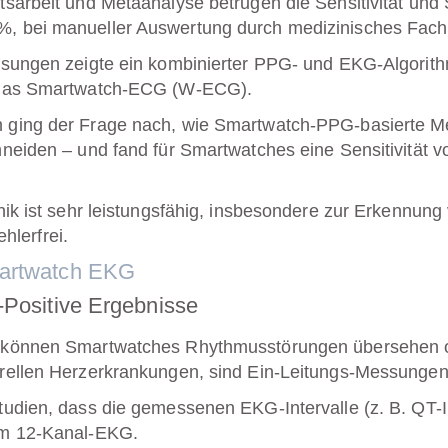
sarbeit und Metaanalyse betrugen die Sensitivität und S
 %
, bei manueller Auswertung durch medizinisches Fac
ssungen zeigte ein kombinierter PPG- und EKG-Algorith
das Smartwatch-ECG (W-ECG).
n ging der Frage nach, wie Smartwatch-PPG-basierte M
hneiden – und fand für Smartwatches eine Sensitivität 
ik ist sehr leistungsfähig, insbesondere zur Erkennung
ehlerfrei.
martwatch EKG
-Positive Ergebnisse
n können Smartwatches Rhythmusstörungen übersehen od
urellen Herzerkrankungen, sind Ein-Leitungs-Messungen
tudien, dass die gemessenen EKG-Intervalle (z. B. QT-
um 12-Kanal-EKG.