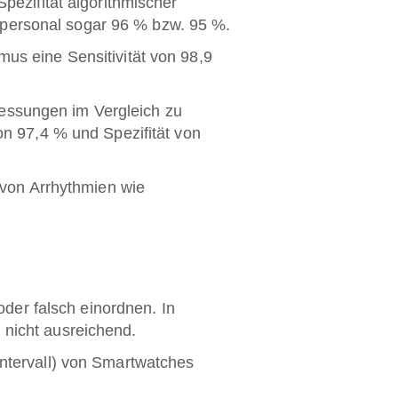
pezifität algorithmischer
hpersonal sogar
96 % bzw. 95 %
.
mus eine Sensitivität von
98,9
essungen im Vergleich zu
von
97,4 %
und Spezifität von
 von Arrhythmien wie
er falsch einordnen. In
 nicht ausreichend.
Intervall) von Smartwatches