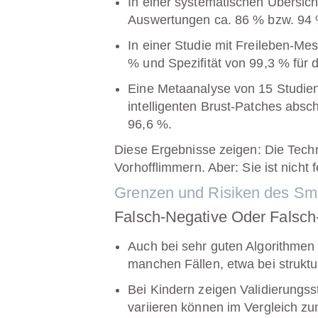
In einer systematischen Übersicht
Auswertungen ca.
86 % bzw. 94
In einer Studie mit Freileben-Me
%
und Spezifität von
99,3 %
für 
Eine Metaanalyse von 15 Studie
intelligenten Brust-Patches absc
96,6 %
.
Diese Ergebnisse zeigen: Die Techn
Vorhofflimmern. Aber: Sie ist nicht f
Grenzen und Risiken des S
Falsch-Negative Oder Falsch
Auch bei sehr guten Algorithme
manchen Fällen, etwa bei strukt
Bei Kindern zeigen Validierungss
variieren können im Vergleich z