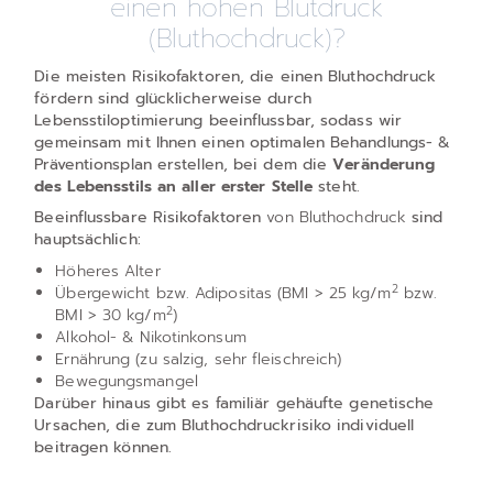
einen hohen Blutdruck
(Bluthochdruck)?
Die meisten Risikofaktoren, die einen Bluthochdruck
fördern sind glücklicherweise durch
Lebensstiloptimierung beeinflussbar, sodass wir
gemeinsam mit Ihnen einen optimalen Behandlungs- &
Präventionsplan erstellen, bei dem die
Veränderung
des Lebensstils an aller erster Stelle
steht.
Beeinflussbare Risikofaktoren
von Bluthochdruck
sind
hauptsächlich:
Höheres Alter
2
Übergewicht bzw. Adipositas (BMI > 25 kg/m
bzw.
2
BMI > 30 kg/m
)
Alkohol- & Nikotinkonsum
Ernährung (zu salzig, sehr fleischreich)
Bewegungsmangel
Darüber hinaus gibt es familiär gehäufte genetische
Ursachen, die zum Bluthochdruckrisiko individuell
beitragen können.