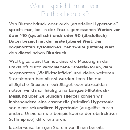
Wann spricht man von
Bluthochdruck?
Von Bluthochdruck oder auch „arterieller Hypertonie“
spricht man, bei in der Praxis gemessenen
Werten von
über 140 (systolisch) und/ oder 90 (diastolisch)
.
Dabei bezeichnet der
erste (obere) Wert
, den
sogenannten
systolischen
, der
zweite (untere) Wert
den
diastolischen Blutdruck
.
Wichtig zu beachten ist, dass die Messung in der
Praxis oft durch verschiedene Stressfaktoren, dem
sogenannten
„Weißkitteleffekt“
und vielen weiteren
Störfaktoren beeinflusst werden kann. Um die
alltägliche Situation realitätsgetreuer abzubilden,
nutzen wir daher häufig eine
Langzeit-Blutdruck-
Messung
über 24 Stunden. Hierbei können wir
insbesondere eine
essentielle (primäre) Hypertonie
von einer
sekundären Hypertonie
(ausgelöst durch
andere Ursachen wie beispielsweise der obstruktiven
Schlafapnoe) differenzieren.
Idealerweise bringen Sie ein von Ihnen bereits