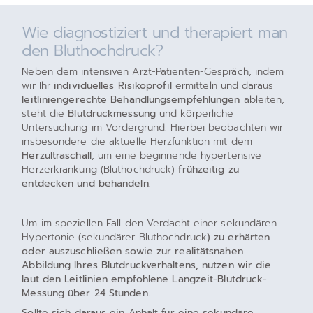
Wie diagnostiziert und therapiert man
den Bluthochdruck?
Neben dem intensiven Arzt-Patienten-Gespräch, indem
wir Ihr
individuelles Risikoprofil
ermitteln und daraus
leitliniengerechte Behandlungsempfehlungen
ableiten,
steht die
Blutdruckmessung
und körperliche
Untersuchung im Vordergrund. Hierbei beobachten wir
insbesondere die aktuelle Herzfunktion mit dem
Herzultraschall
, um eine beginnende hypertensive
Herzerkrankung (Bluthochdruck
) frühzeitig zu
entdecken und behandeln.
Um im speziellen Fall den Verdacht einer sekundären
Hypertonie (sekundärer Bluthochdruck
) zu erhärten
oder auszuschließen sowie zur realitätsnahen
Abbildung Ihres Blutdruckverhaltens, nutzen wir die
laut den Leitlinien empfohlene Langzeit-Blutdruck-
Messung über 24 Stunden.
Sollte sich daraus ein Anhalt für eine sekundäre