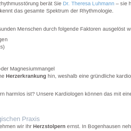
 Rhythmusstörung berät Sie
Dr. Theresa Luhmann
– sie 
nd kennt das gesamte Spektrum der Rhythmologie.
sunden Menschen durch folgende Faktoren ausgelöst w
gen
ks)
- oder Magnesiummangel
ine
Herzerkrankung
hin, weshalb eine gründliche kardi
pern harmlos ist? Unsere Kardiologen können das mit e
gischen Praxis
nehmen wir Ihr
Herzstolpern
ernst. In Bogenhausen nehme