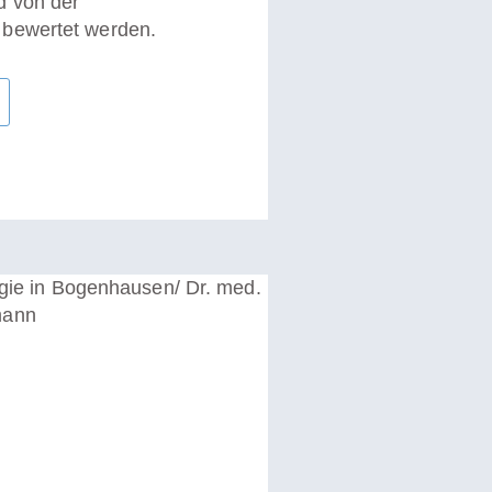
d von der
n
bewertet
werden.