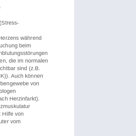
e
(Stress-
 Herzens während
suchung beim
hblutungsstörungen
den, die im normalen
htbar sind (z.B.
K)). Auch können
arbengewebe von
iologen
ch Herzinfarkt).
zmuskulatur
 Hilfe von
uter vom