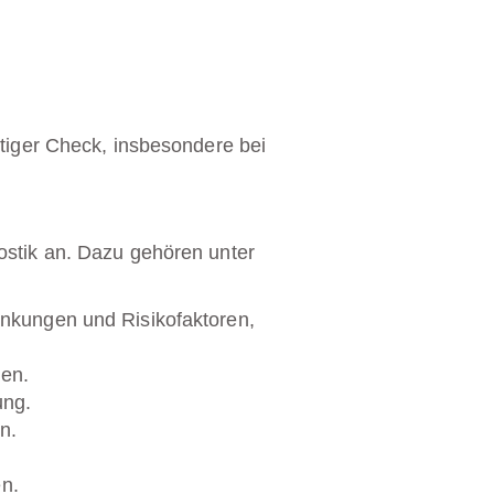
itiger Check, insbesondere bei
ostik an. Dazu gehören unter
nkungen und Risikofaktoren,
gen.
ung.
n.
n.