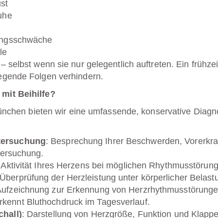
st
uhe
tungsschwäche
le
 selbst wenn sie nur gelegentlich auftreten. Ein frühze
egende Folgen verhindern.
mit Beihilfe?
ünchen
bieten wir eine umfassende, konservative Diagn
tersuchung
: Besprechung Ihrer Beschwerden, Vorerkra
tersuchung.
he Aktivität Ihres Herzens bei möglichen Rhythmusstörun
 Überprüfung der Herzleistung unter körperlicher Belast
 Aufzeichnung zur Erkennung von Herzrhythmusstörunge
Erkennt Bluthochdruck im Tagesverlauf.
chall)
: Darstellung von Herzgröße, Funktion und Klappe